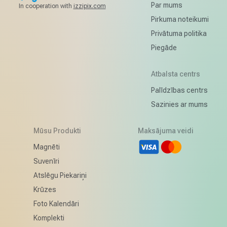
Par mums
In cooperation with
izzipix.com
Pirkuma noteikumi
Privātuma politika
Piegāde
Atbalsta centrs
Palīdzības centrs
Sazinies ar mums
Mūsu Produkti
Maksājuma veidi
rd
Magnēti
Suvenīri
Atslēgu Piekariņi
Krūzes
Foto Kalendāri
Komplekti