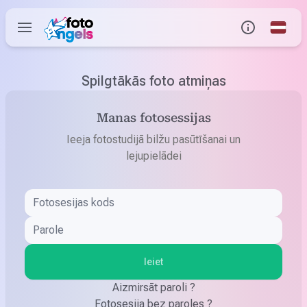
Global
Info
Spilgtākās foto atmiņas
Manas fotosessijas
Sazinies ar mums
Ieeja fotostudijā bilžu pasūtīšanai un
lejupielādei
Palīdzības centrs
Ieiet
Aizmirsāt paroli ?
Fotosesija bez paroles ?