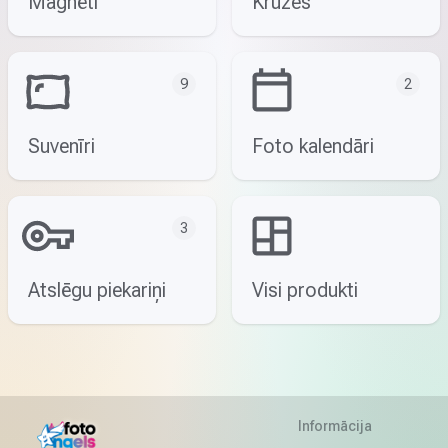
Magnēti
Krūzes
9
2
Suvenīri
Foto kalendāri
3
Atslēgu piekariņi
Visi produkti
Informācija