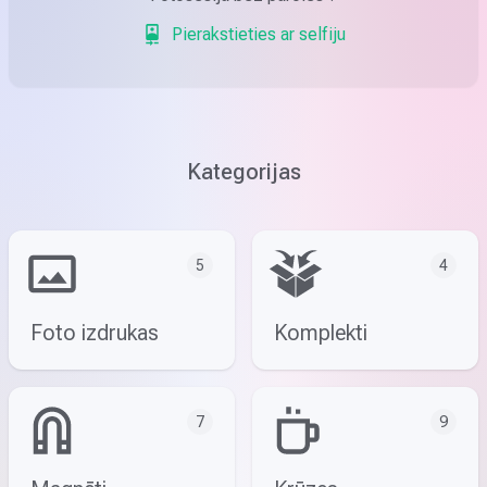
Pierakstieties ar selfiju
Kategorijas
5
4
Foto izdrukas
Komplekti
7
9